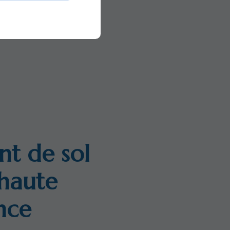
t de sol
 haute
nce