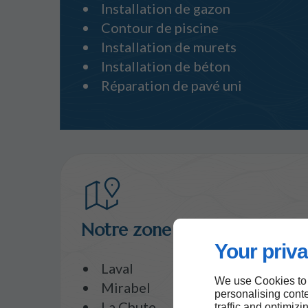
Installation de gazon
Contour de piscine
Installation de murets
Installation de béton
Réparation de pavé uni
Notre zone d’intervention
Your priva
Laval
We use Cookies to
Mirabel
personalising conte
La Chute
traffic and optimizi