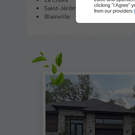
clicking "I Agree" 
Saint-Jérôme
from our providers
Blainville