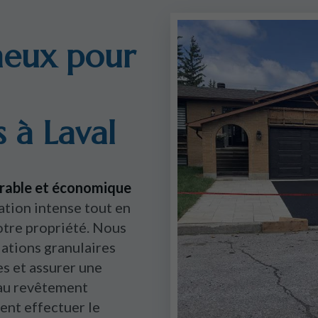
neux pour
 à Laval
urable et économique
ation intense tout en
votre propriété. Nous
ations granulaires
es et assurer une
au revêtement
nt effectuer le