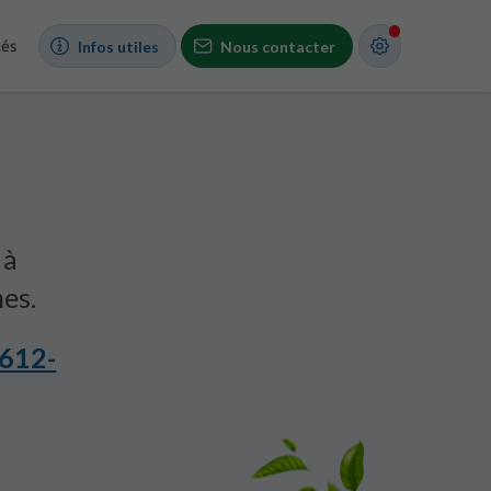
tés
Infos utiles
Nous contacter
 à
hes.
612-