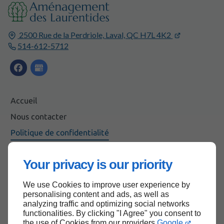
2500 Rue de la Perdriole,
Laval, QC
H7L 4K2
514-612-5712
Accueil
Nous contacter
Politique de confidentialité
Plan du site
Your privacy is our priority
We use Cookies to improve user experience by
Haut de page
personalising content and ads, as well as
analyzing traffic and optimizing social networks
functionalities. By clicking "I Agree" you consent to
the use of Cookies from our providers
Google