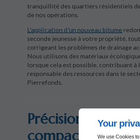
tranquillité des quartiers résidentiels d
de nos opérations.
L'application d'un nouveau bitume
redon
seconde jeunesse à votre propriété, tou
corrigeant les problèmes de drainage a
Nous utilisons des matériaux écologiqu
lorsque cela est possible, contribuant à 
responsable des ressources dans le sect
Pierrefonds.
Précision du
Your priva
compactage
We use Cookies to