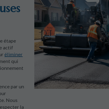
uses
ne étape
e actif
ur
éliminer
ement qui
ationnement
ence par un
our
te. Nous
especter la