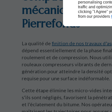
personalising conte
mécanique à
traffic and optimizi
clicking "I Agree" 
from our providers
Pierrefonds
La qualité de
finition de nos travaux d'a
dépend essentiellement de la phase fina
roulement et de compression. Nous util
rouleaux compresseurs vibrants de dern
génération pour atteindre la densité op
requise pour une surface indéformable.
Cette étape élimine les micro-vides inte
s'ils sont négligés, favorisent la pénétra
et l'éclatement du bitume. Nos opérateur
maîtrisent les trajectoires pour assurer 