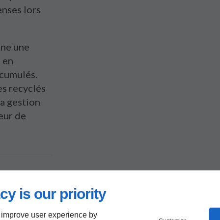
enses lors
ne une
t en
ccumulés.
es recyclés
la gestion
eur de
cy is our priority
 improve user experience by