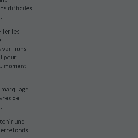
s difficiles
.
ler les
e
 vérifions
l pour
 au moment
le marquage
vres de
.
tenir une
Pierrefonds