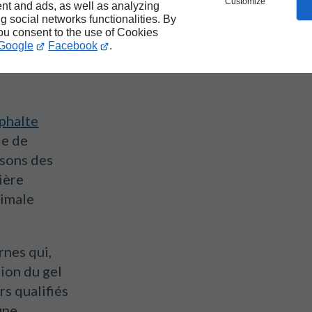
Customize
nt and ads, as well as analyzing
ng social networks functionalities. By
you consent to the use of Cookies
Google
Facebook
.
sphalte
le de
isons des
ière
timale
rnes qui,
tion du gel
s qualifiés
une